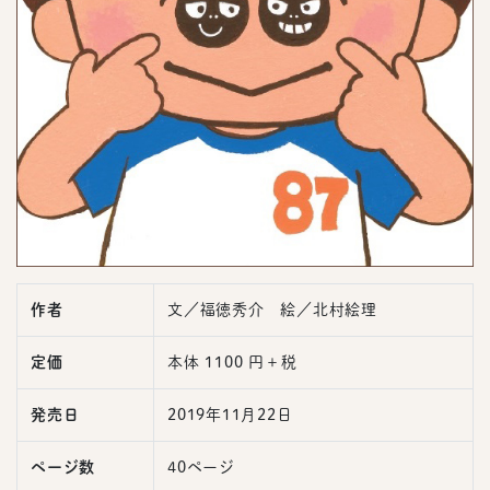
作者
文／福徳秀介 絵／北村絵理
定価
本体 1100 円＋税
発売日
2019年11月22日
ページ数
40ページ