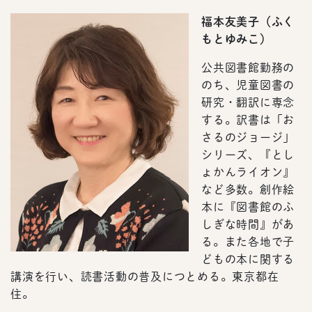
福本友美子（ふく
もとゆみこ）
公共図書館勤務の
のち、児童図書の
研究・翻訳に専念
する。訳書は「お
さるのジョージ」
シリーズ、『とし
ょかんライオン』
など多数。創作絵
本に『図書館のふ
しぎな時間』があ
る。また各地で子
どもの本に関する
講演を行い、読書活動の普及につとめる。東京都在
住。