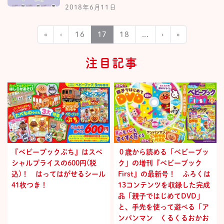
2018年6月11日
«
‹
16
17
18
...
›
»
注目記事
『ベビーブックぷち』はスペ
０歳から読める「ベビーブッ
シャルプライスの600円(税
ク」の増刊『ベビーブック
込)！ はってはがせるシール
First』の最新号！ ふろくは
41枚つき！
13コンテンツを収録した完成
品「親子ではじめてDVD」
と、手先を使って遊べる「ア
ンパンマン くるくるおかお