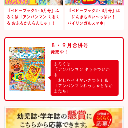
『ベビーブック4・5月号』ふ
『ベビーブック2・3月号』は
ろくは「アンパンマン くるく
「にんきものい～っぱい！
る おふろかんらんしゃ」！
バイリンガルスマホ」!
８・９月合併号
発売中！
ふろくは
「アンパンマン タッチでひか
る！
おしゃべりかいさつき」＆
「アンパンマンれっしゃとなか
またち」