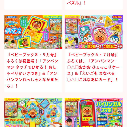
パズル」！
『ベビーブック８・９月号』
『ベビーブック６・７月号』
ふろくは初登場！「アンパン
ふろくは、「アンパンマン
マン タッチでひかる！ おし
○△□おかお ひょっこりケー
ゃべりかいさつき」&「アン
ス」&「えいごも まなべる
パンマンれっしゃとなかまた
○△□これなあにカード」！
ち」！