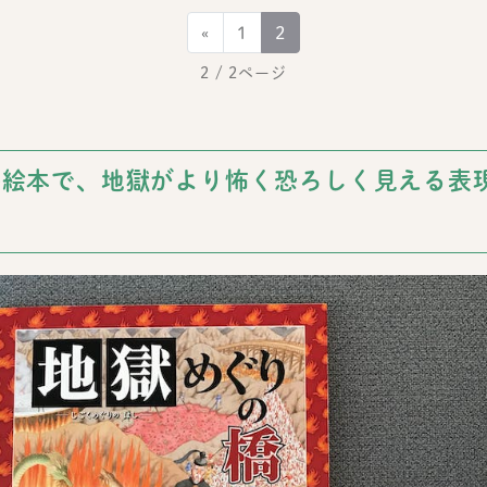
«
1
2
2
/ 2ページ
籍絵本で、地獄がより怖く恐ろしく見える表