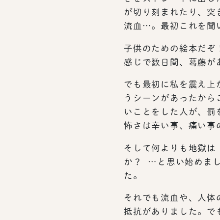
が切り刻まれたり、突
流血…。最初これを聞
子供のための絵本だぞ
感じで数日間、葛藤が
でも最初に私を震え上
うシーンがあったから
いことをした人が、罰
怖さは辛い事、痛い事
そして何よりも地獄は
か？ …と思い始めま
た。
それでも流血や、人体
抵抗がありました。で