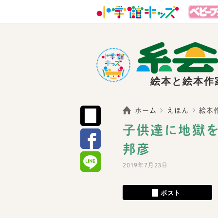
絵本と絵本作
ホーム
えほん
絵本
子供達に地獄
邦彦
2019年7月23日
ポスト